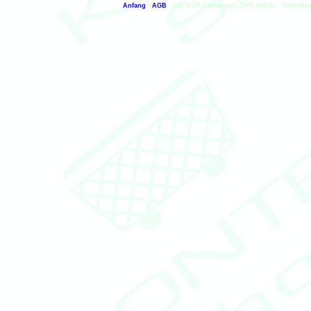
·
· Alle EUR-Preise incl. 19% MWSt. · Abbildu
Anfang
AGB